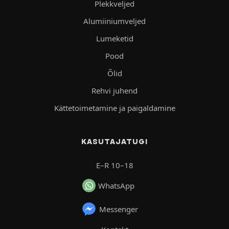
Plekkveljed
Alumiiniumveljed
Lumeketid
Pood
Õlid
Rehvi juhend
Kättetoimetamine ja paigaldamine
KASUTAJATUGI
E–R 10–18
WhatsApp
Messenger