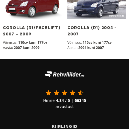
COROLLA (R1/FACELIFT)
COROLLA (R1) 2004 -
2007 - 2009
2007
Võimsus:
110cv kuni 177cv
Võimsus:
110cv kuni 177cv
Aasta:
2007 kuni 2009
Aasta:
2004 kuni 2007
Hinne
4.84
/
5
|
66345
arvustust
KIIRLINGID