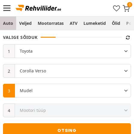
Auto
Veljed
Mootorratas
ATV
Lumeketid
Õlid
Po
VALIGE SÕIDUK
OTSING