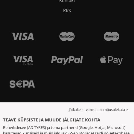
Kontakt
KKK
Jätkake sirvimist ilma nõusolekuta >
TEAVE KÜPSISTE JA MUUDE JÄLGIJATE KOHTA
Rehviliider.ee (AD TYRES) ja tema partnerid (Google, Hotjar, Microsoft)
kasutavad küpsiseid ja muid jälgijaid (Web Storage) saidi nõuetekohase