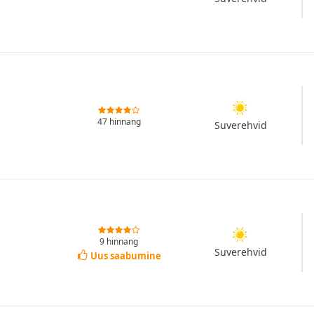
47 hinnang
Suverehvid
9 hinnang
Suverehvid
Uus saabumine