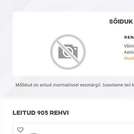
SÕIDUK
REN
Võim
Aast
Muud
Mõõdud on antud inormatiivsel eesmärgil. Soovitame teil k
LEITUD 905 REHVI