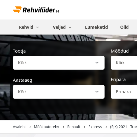
Rehvid
Veljed
Lumeketid
Õlid
Tootja
Mõõdud
Kõik
Eripära
Aastaaeg
Eripära
Avaleht
Mõõt autorehv
Renault
Express
(RJK) 2021 - Tran