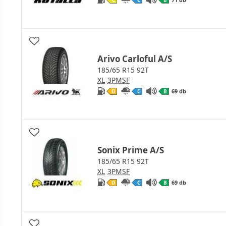
C
C
B
Arivo Carloful A/S
185/65 R15 92T
XL
3PMSF
69 db
D
C
B
Sonix Prime A/S
185/65 R15 92T
XL
3PMSF
69 db
D
C
B