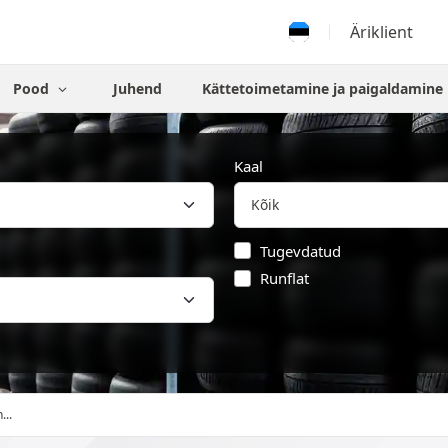
Äriklient
Pood
Juhend
Kättetoimetamine ja paigaldamine
Kaal
Tugevdatud
Runflat
...