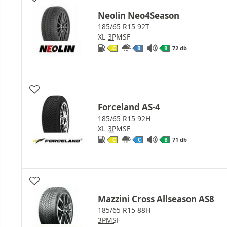
Neolin Neo4Season
185/65 R15 92T
XL
3PMSF
72 db
C
B
B
Forceland AS-4
185/65 R15 92H
XL
3PMSF
71 db
C
C
B
Mazzini Cross Allseason AS8
185/65 R15 88H
3PMSF