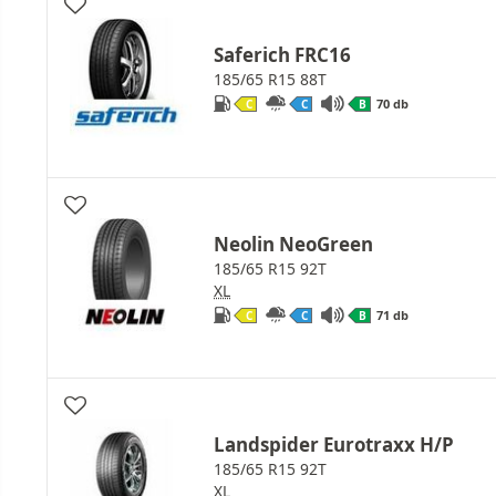
Saferich FRC16
185/65 R15 88T
70 db
C
C
B
Neolin NeoGreen
185/65 R15 92T
XL
71 db
C
C
B
Landspider Eurotraxx H/P
185/65 R15 92T
XL