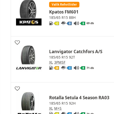
Valik Rehviliider
Kpatos FM601
185/65 R15 88H
69 db
C
B
B
Lanvigator Catchfors A/S
185/65 R15 92T
XL
3PMSF
71 db
D
C
B
Rotalla Setula 4 Season RA03
185/65 R15 92H
XL
M+S
71 db