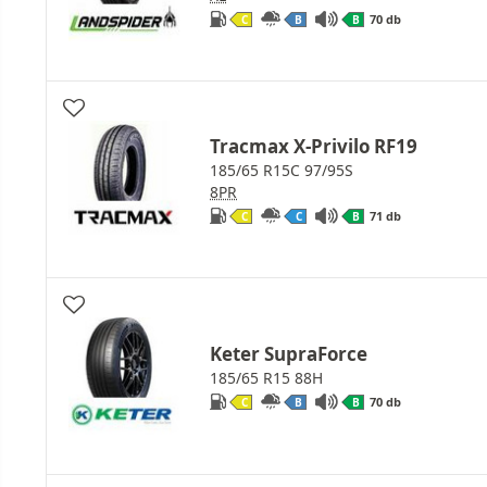
70 db
C
B
B
Tracmax X-Privilo RF19
185/65 R15C 97/95S
8PR
71 db
C
C
B
Keter SupraForce
185/65 R15 88H
70 db
C
B
B