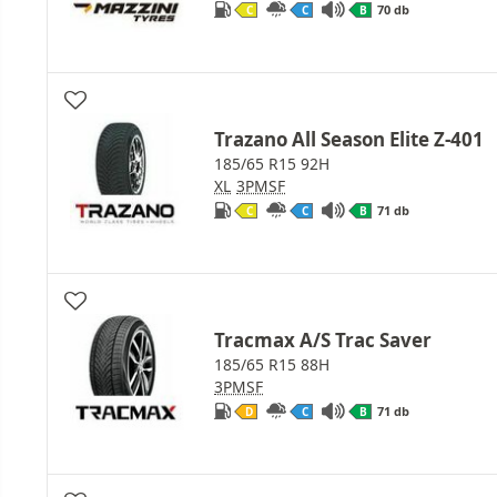
70 db
C
C
B
Trazano All Season Elite Z-401
185/65 R15 92H
XL
3PMSF
71 db
C
C
B
Tracmax A/S Trac Saver
185/65 R15 88H
3PMSF
71 db
D
C
B