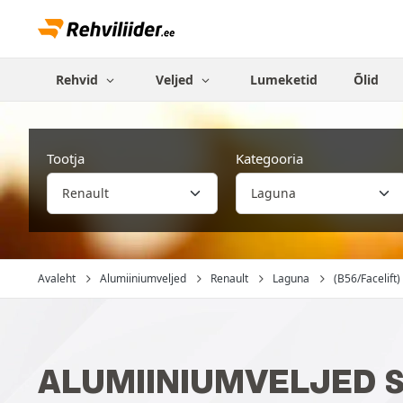
Rehvid
Veljed
Lumeketid
Õlid
Tootja
Kategooria
Avaleht
Alumiiniumveljed
Renault
Laguna
(B56/Facelift) 
ALUMIINIUMVELJED S