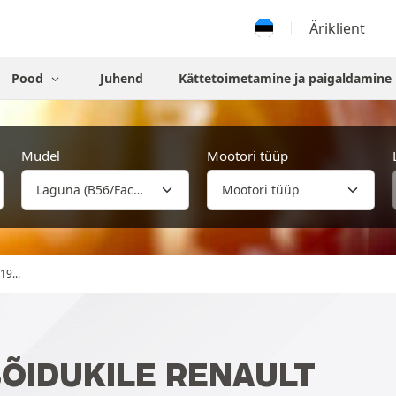
Äriklient
Pood
Juhend
Kättetoimetamine ja paigaldamine
Mudel
Mootori tüüp
19...
ÕIDUKILE RENAULT