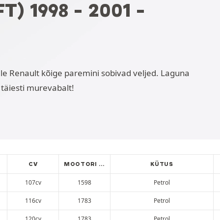
) 1998 - 2001 -
dukile Renault kõige paremini sobivad veljed. Laguna
 täiesti murevabalt!
CV
MOOTORI TÖÖMAHT
KÜTUS
107cv
1598
Petrol
116cv
1783
Petrol
120cv
1783
Petrol