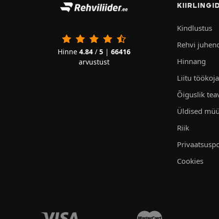
KIIRLINGI
Kindlustus
Rehvi juhen
Hinne
4.84
/
5
|
66416
Hinnang
arvustust
Liitu töökoj
Õiguslik tea
Üldised müü
Riik
Privaatsuspo
Cookies