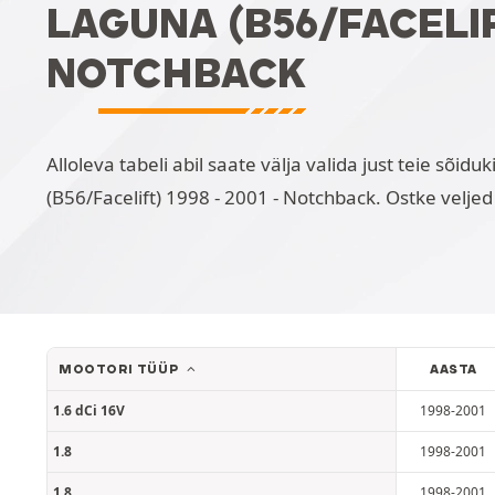
LAGUNA (B56/FACELIFT
NOTCHBACK
Alloleva tabeli abil saate välja valida just teie sõi
(B56/Facelift) 1998 - 2001 - Notchback. Ostke veljed
MOOTORI TÜÜP
AASTA
1.6 dCi 16V
1998-2001
1.8
1998-2001
1.8
1998-2001