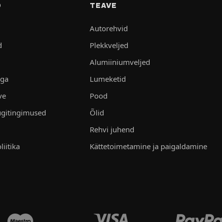
D
TEAVE
Autorehvid
d
Plekkveljed
Alumiiniumveljed
aga
Lumeketid
ve
Pood
gitingimused
Õlid
Rehvi juhend
liitika
Kättetoimetamine ja paigaldamine