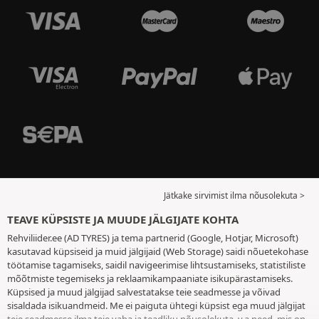
Jätkake sirvimist ilma nõusolekuta >
TEAVE KÜPSISTE JA MUUDE JÄLGIJATE KOHTA
Rehviliider.ee (AD TYRES) ja tema partnerid (Google, Hotjar, Microsoft)
kasutavad küpsiseid ja muid jälgijaid (Web Storage) saidi nõuetekohase
töötamise tagamiseks, saidil navigeerimise lihtsustamiseks, statistiliste
mõõtmiste tegemiseks ja reklaamikampaaniate isikupärastamiseks.
Küpsised ja muud jälgijad salvestatakse teie seadmesse ja võivad
sisaldada isikuandmeid. Me ei paiguta ühtegi küpsist ega muud jälgijat