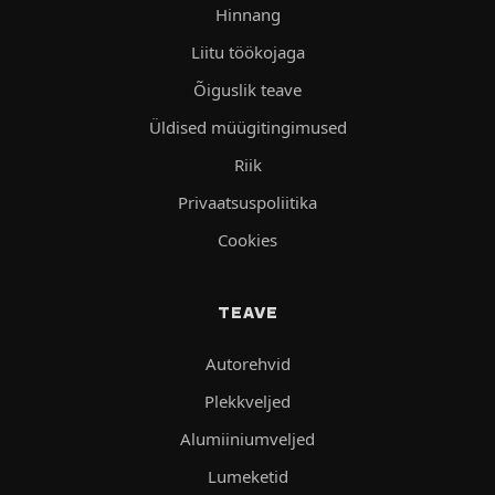
Hinnang
Liitu töökojaga
Õiguslik teave
Üldised müügitingimused
Riik
Privaatsuspoliitika
Cookies
TEAVE
Autorehvid
Plekkveljed
Alumiiniumveljed
Lumeketid