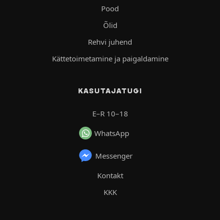
Pood
Õlid
Rehvi juhend
Kättetoimetamine ja paigaldamine
KASUTAJATUGI
E–R 10–18
WhatsApp
Messenger
Kontakt
KKK