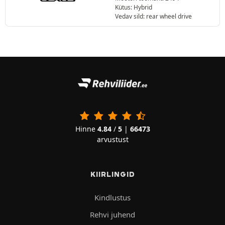
Kütus: Hybrid
Vedav sild: rear wheel drive
Hinne
4.84
/
5
|
66473
arvustust
KIIRLINGID
Kindlustus
Rehvi juhend