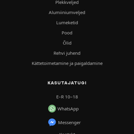
Plekkveljed
Alumiiniumveljed
Lumeketid
Pood
Õlid
Rehvi juhend
Kättetoimetamine ja paigaldamine
KASUTAJATUGI
E–R 10–18
WhatsApp
Messenger