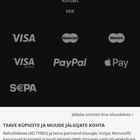
Kontakt
KKK
Jätkake sirvimist ilma nõusolekuta >
TEAVE KÜPSISTE JA MUUDE JÄLGIJATE KOHTA
Rehviliider.ee (AD TYRES) ja tema partnerid (Google, Hotjar, Microsoft)
kasutavad küpsiseid ja muid jälgijaid (Web Storage) saidi nõuetekohase