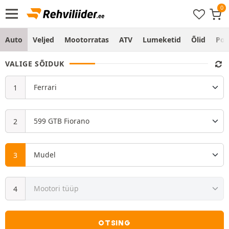
Auto
Veljed
Mootorratas
ATV
Lumeketid
Õlid
Po
VALIGE SÕIDUK
OTSING