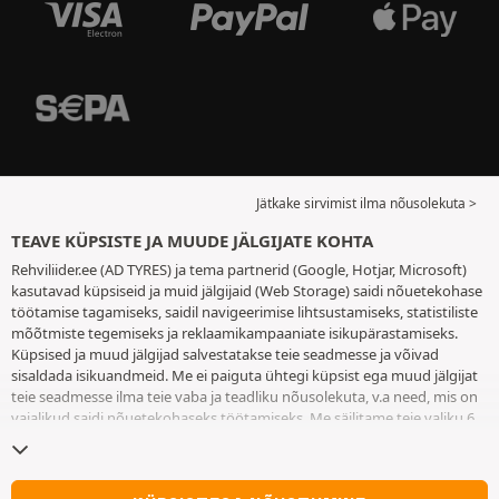
Jätkake sirvimist ilma nõusolekuta >
TEAVE KÜPSISTE JA MUUDE JÄLGIJATE KOHTA
Rehviliider.ee (AD TYRES) ja tema partnerid (Google, Hotjar, Microsoft)
kasutavad küpsiseid ja muid jälgijaid (Web Storage) saidi nõuetekohase
töötamise tagamiseks, saidil navigeerimise lihtsustamiseks, statistiliste
mõõtmiste tegemiseks ja reklaamikampaaniate isikupärastamiseks.
Küpsised ja muud jälgijad salvestatakse teie seadmesse ja võivad
sisaldada isikuandmeid. Me ei paiguta ühtegi küpsist ega muud jälgijat
teie seadmesse ilma teie vaba ja teadliku nõusolekuta, v.a need, mis on
vajalikud saidi nõuetekohaseks töötamiseks. Me säilitame teie valiku 6
kuuks. Te võite oma nõusoleku igal ajal tagasi võtta, minnes
küpsiste ja
muude jälgijate lehele
. Te saate saidi kasutamist jätkata ilma andmata
nõusolekut küpsiste ja muude jälgijate teie seadmesse paigutamiseks.