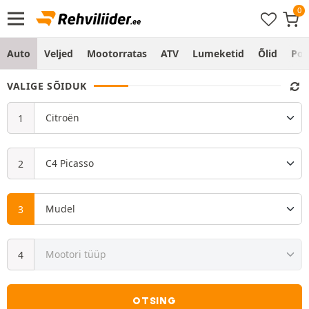
Auto
Veljed
Mootorratas
ATV
Lumeketid
Õlid
Po
VALIGE SÕIDUK
OTSING