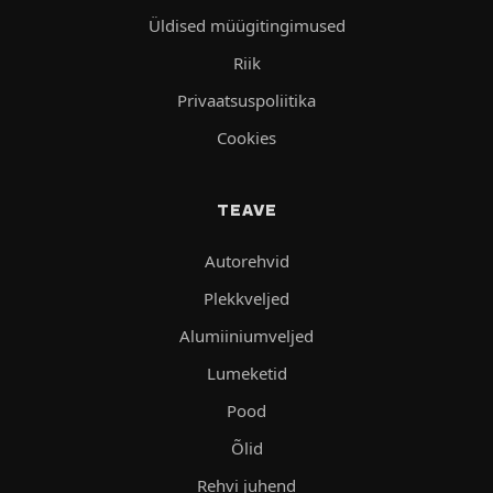
Üldised müügitingimused
Riik
Privaatsuspoliitika
Cookies
TEAVE
Autorehvid
Plekkveljed
Alumiiniumveljed
Lumeketid
Pood
Õlid
Rehvi juhend