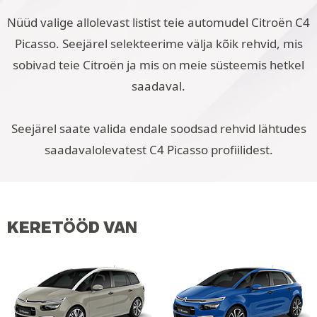
Nüüd valige allolevast listist teie automudel Citroën C4
Picasso. Seejärel selekteerime välja kõik rehvid, mis
sobivad teie Citroën ja mis on meie süsteemis hetkel
saadaval.
Seejärel saate valida endale soodsad rehvid lähtudes
saadavalolevatest C4 Picasso profiilidest.
KERETÖÖD VAN