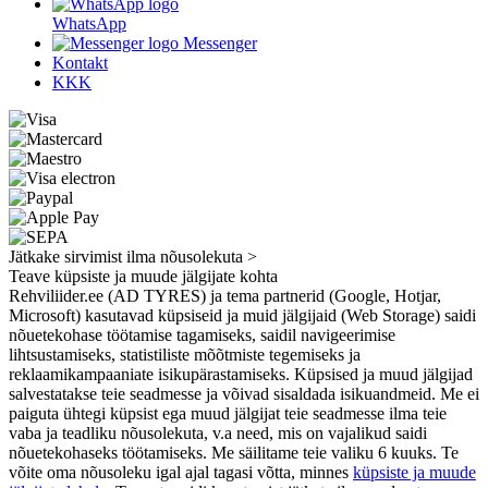
WhatsApp
Messenger
Kontakt
KKK
Jätkake sirvimist ilma nõusolekuta >
Teave küpsiste ja muude jälgijate kohta
Rehviliider.ee (AD TYRES) ja tema partnerid (Google, Hotjar,
Microsoft) kasutavad küpsiseid ja muid jälgijaid (Web Storage) saidi
nõuetekohase töötamise tagamiseks, saidil navigeerimise
lihtsustamiseks, statistiliste mõõtmiste tegemiseks ja
reklaamikampaaniate isikupärastamiseks. Küpsised ja muud jälgijad
salvestatakse teie seadmesse ja võivad sisaldada isikuandmeid. Me ei
paiguta ühtegi küpsist ega muud jälgijat teie seadmesse ilma teie
vaba ja teadliku nõusolekuta, v.a need, mis on vajalikud saidi
nõuetekohaseks töötamiseks. Me säilitame teie valiku 6 kuuks. Te
võite oma nõusoleku igal ajal tagasi võtta, minnes
küpsiste ja muude