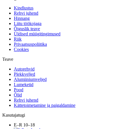
Kindlustus
Rehvi juhend
Hinnang
Liitu töökojaga
Õiguslik teave
Üldised müügitingimused
Riik
Privaatsuspoliitika
Cookies
Teave
Autorehvid
Plekkveljed
Alumiiniumveljed
Lumeketid
Pood
Õlid
Rehvi juhend
Kättetoimetamine ja paigaldamine
Kasutajatugi
E–R 10–18