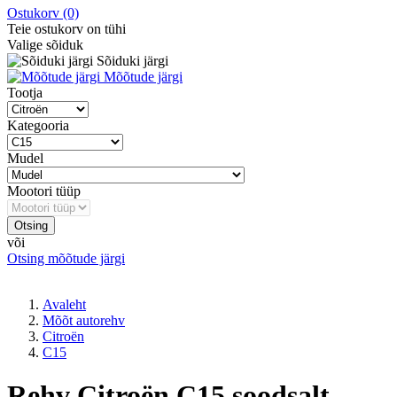
Ostukorv
(0)
Teie ostukorv on tühi
Valige sõiduk
Sõiduki järgi
Mõõtude järgi
Tootja
Kategooria
Mudel
Mootori tüüp
Otsing
või
Otsing mõõtude järgi
Avaleht
Mõõt autorehv
Citroën
C15
Rehv Citroën C15 soodsalt