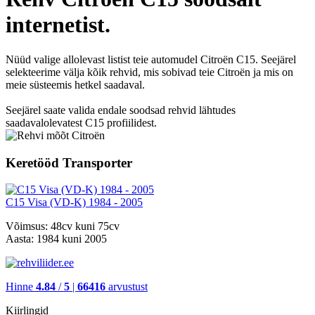
internetist.
Nüüd valige allolevast listist teie automudel Citroën C15. Seejärel
selekteerime välja kõik rehvid, mis sobivad teie Citroën ja mis on
meie süsteemis hetkel saadaval.
Seejärel saate valida endale soodsad rehvid lähtudes
saadavalolevatest C15 profiilidest.
Keretööd Transporter
C15 Visa (VD-K) 1984 - 2005
Võimsus:
48cv kuni 75cv
Aasta:
1984 kuni 2005
Hinne
4.84
/
5
|
66416
arvustust
Kiirlingid