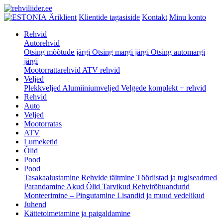
Äriklient
Klientide tagasiside
Kontakt
Minu konto
Rehvid
Autorehvid
Otsing mõõtude järgi
Otsing margi järgi
Otsing automargi
järgi
Mootorrattarehvid
ATV rehvid
Veljed
Plekkveljed
Alumiiniumveljed
Velgede komplekt + rehvid
Rehvid
Auto
Veljed
Mootorratas
ATV
Lumeketid
Õlid
Pood
Pood
Tasakaalustamine
Rehvide täitmine
Tööriistad ja tugiseadmed
Parandamine
Akud
Õlid
Tarvikud
Rehvirõhuandurid
Monteerimine – Pingutamine
Lisandid ja muud vedelikud
Juhend
Kättetoimetamine ja paigaldamine